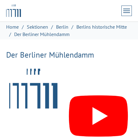
Zum Hauptinhalt springen
Skip to page footer
Sie sind hier:
Home
Sektionen
Berlin
Berlins historische Mitte
Der Berliner Mühlendamm
Der Berliner Mühlendamm