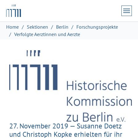
Zum Hauptinhalt springen
Skip to page footer
Sie sind hier:
Home
Sektionen
Berlin
Forschungsprojekte
Verfolgte Aerztinnen und Aerzte
27. November 2019 — Susanne Doetz
und Christoph Kopke erhielten für ihr