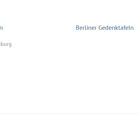
n
Berliner Gedenktafeln
nburg
n