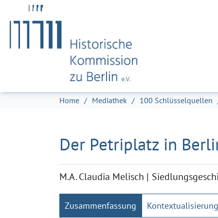
Zum Hauptinhalt springen
Skip to page footer
Sie sind hier:
Home
Mediathek
100 Schlüsselquellen
Der Petriplatz in Berl
M.A. Claudia Melisch
Siedlungsgesch
Zusammenfassung
Kontextualisierun