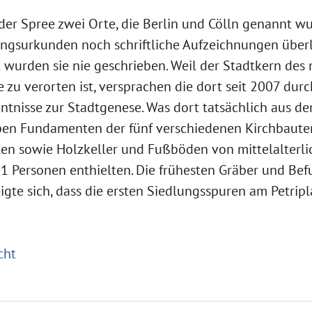
 der Spree zwei Orte, die Berlin und Cölln genannt w
gsurkunden noch schriftliche Aufzeichnungen überlie
 wurden sie nie geschrieben. Weil der Stadtkern des 
te zu verorten ist, versprachen die dort seit 2007 du
tnisse zur Stadtgenese. Was dort tatsächlich aus d
ben Fundamenten der fünf verschiedenen Kirchbauten
en sowie Holzkeller und Fußböden von mittelalterl
91 Personen enthielten. Die frühesten Gräber und Be
gte sich, dass die ersten Siedlungsspuren am Petrip
cht