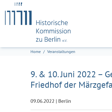
Zum Hauptinhalt springen
Skip to page footer
Sie sind hier:
Home
Veranstaltungen
9. & 10. Juni 2022 –
Friedhof der Märzgef
09.06.2022
|
Berlin