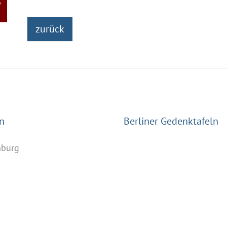
zurück
n
Berliner Gedenktafeln
nburg
n