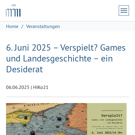
Zum Hauptinhalt springen
Skip to page footer
Sie sind hier:
Home
Veranstaltungen
6. Juni 2025 – Verspielt? Games
und Landesgeschichte – ein
Desiderat
06.06.2025
|
HiKo21