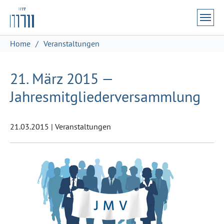
Zum Hauptinhalt springen
Skip to page footer
Sie sind hier:
Home
Veranstaltungen
21. März 2015 —
Jahresmitgliederversammlung
21.03.2015
|
Veranstaltungen