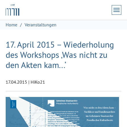
Zum Hauptinhalt springen
Skip to page footer
Sie sind hier:
Home
Veranstaltungen
17. April 2015 – Wiederholung
des Workshops ‚Was nicht zu
den Akten kam...‘
17.04.2015
|
HiKo21