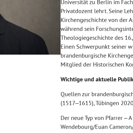
Universität zu Berlin im Fac
Privatdozent lehrt. Seine Leh
Kirchengeschichte von der An
während sein Forschungsinte
Theologiegeschichte des 16./
Einen Schwerpunkt seiner wis
brandenburgische Kirchenges
Mitglied der Historischen Kom
Wichtige und aktuelle Publi
Quellen zur brandenburgisc
(1517‒1615), Tübingen 2020
Der neue Typ von Pfarrer ‒ A
Wendebourg/Euan Cameron/Ma