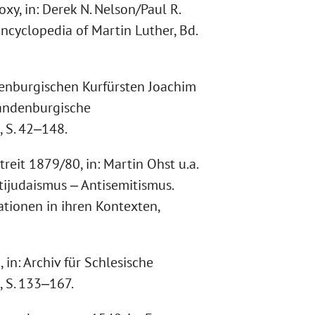
y, in: Derek N. Nelson/Paul R.
Encyclopedia of Martin Luther, Bd.
denburgischen Kurfürsten Joachim
Brandenburgische
, S. 42‒148.
reit 1879/80, in: Martin Ohst u.a.
ntijudaismus ‒ Antisemitismus.
tionen in ihren Kontexten,
 in: Archiv für Schlesische
, S. 133‒167.