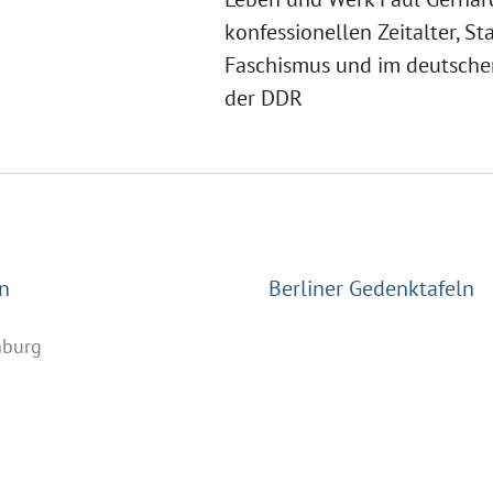
konfessionellen Zeitalter, St
Faschismus und im deutschen
der DDR
n
Berliner Gedenktafeln
nburg
n