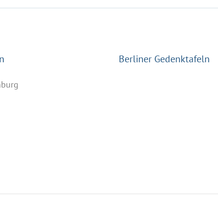
n
Berliner Gedenktafeln
nburg
n