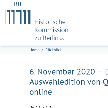
Zum Hauptinhalt springen
Skip to page footer
Sie sind hier:
Home
Rückblick
6. November 2020 — D
Auswahledition von Qu
online
06.11.2020