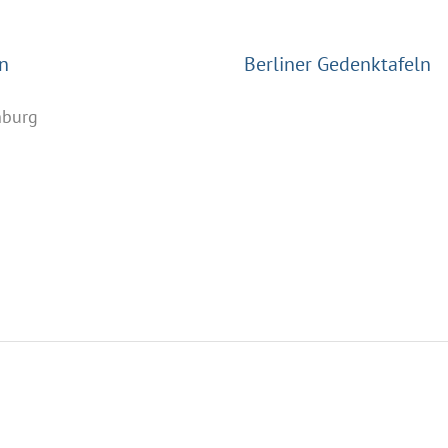
n
Berliner Gedenktafeln
nburg
n