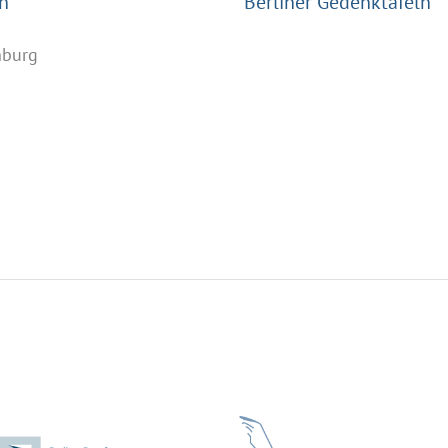
n
Berliner Gedenktafeln
nburg
n