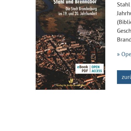
Stahl
Jahrh
(Bibl
Gesch
Brand
» Ope
zur