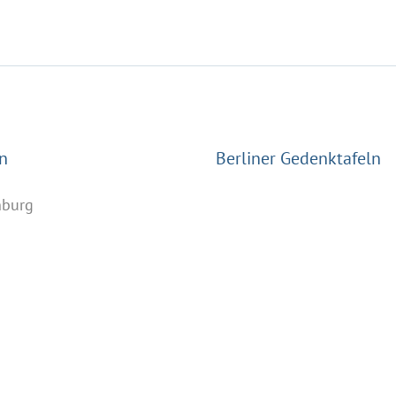
n
Berliner Gedenktafeln
nburg
n