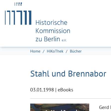
Zum Hauptinhalt springen
Skip to page footer
Sie sind hier:
Home
HiKoThek
Bücher
Stahl und Brennabor
03.01.1998
|
eBooks
Gerd H