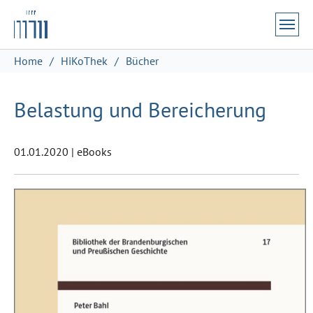
Zum Hauptinhalt springen
Skip to page footer
Sie sind hier:
Home
HiKoThek
Bücher
Belastung und Bereicherung
01.01.2020
|
eBooks