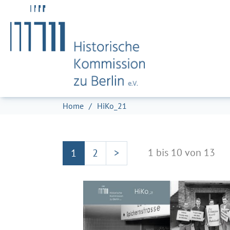
Zum Hauptinhalt springen
Skip to page footer
Sie sind hier:
Home
HiKo_21
1 bis 10 von 13
1
2
>