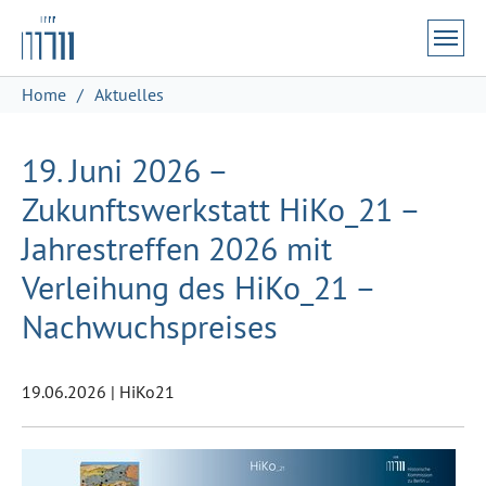
Zum Hauptinhalt springen
Skip to page footer
Sie sind hier:
Home
Aktuelles
19. Juni 2026 –
Zukunftswerkstatt HiKo_21 –
Jahrestreffen 2026 mit
Verleihung des HiKo_21 –
Nachwuchspreises
19.06.2026
|
HiKo21