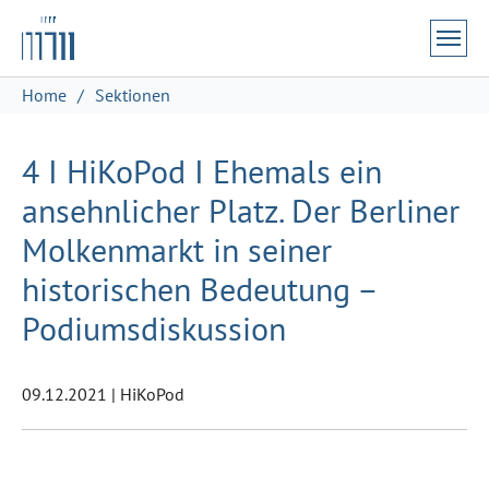
Zum Hauptinhalt springen
Skip to page footer
Sie sind hier:
Home
Sektionen
4 I HiKoPod I Ehemals ein
ansehnlicher Platz. Der Berliner
Molkenmarkt in seiner
historischen Bedeutung –
Podiumsdiskussion
09.12.2021
|
HiKoPod