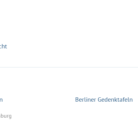
cht
n
Berliner Gedenktafeln
nburg
n