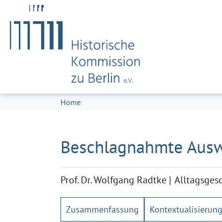
Zum Hauptinhalt springen
Skip to page footer
Sie sind hier:
Home
Beschlagnahmte Aus
Prof. Dr. Wolfgang Radtke
Alltagsges
Zusammenfassung
Kontextualisierun