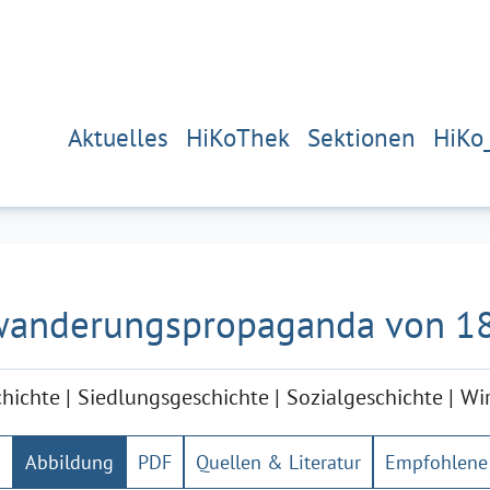
Aktuelles
HiKoThek
Sektionen
HiKo
wanderungspropaganda von 1
chichte
Siedlungsgeschichte
Sozialgeschichte
Wir
g
Abbildung
PDF
Quellen & Literatur
Empfohlene 