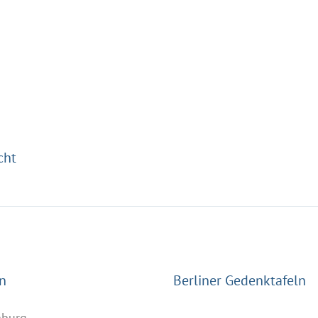
cht
n
Berliner Gedenktafeln
nburg