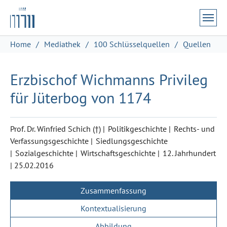
Zum Hauptinhalt springen
Skip to page footer
Sie sind hier:
Home
Mediathek
100 Schlüsselquellen
Quellen
Erzbischof Wichmanns Privileg
für Jüterbog von 1174
Prof. Dr. Winfried Schich (†)
Politikgeschichte
Rechts- und
Verfassungsgeschichte
Siedlungsgeschichte
Sozialgeschichte
Wirtschaftsgeschichte
12. Jahrhundert
|
25.02.2016
Zusammenfassung
Kontextualisierung
Abbildung